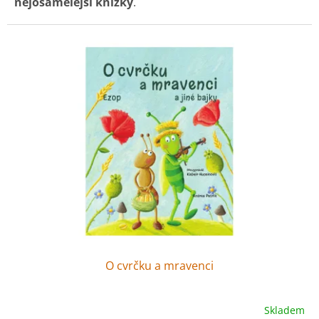
nejosamělejší knížky
.
Knížky
, které si z knihovny
nikdo nikdy nepůjčil a
nepřečetl
.
Jednoho dne se známé
pohádkové bytosti
z
nejosamělejších knížek rozhodly, že své knížky opustí
a
vyjdou do světa
, aby zjistily, proč si nikdy nikdo ke
čtení nepůjčí ty nejosamělejší pohádky.
O cvrčku a mravenci
Skladem