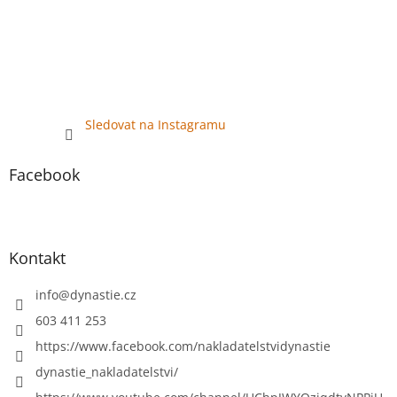
s
u
Sledovat na Instagramu
Facebook
Kontakt
info
@
dynastie.cz
603 411 253
https://www.facebook.com/nakladatelstvidynastie
dynastie_nakladatelstvi/