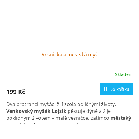
Vesnická a městská myš
Skladem
Do košíku
199 Kč
Dva bratranci myšáci žijí zcela odlišnými životy.
Venkovský myšák Lojzík
pěstuje dýně a žije
poklidným životem v malé vesničce, zatímco
městský
myšák Lexík
je bankéř a žije akčním životem v
rušném městě.