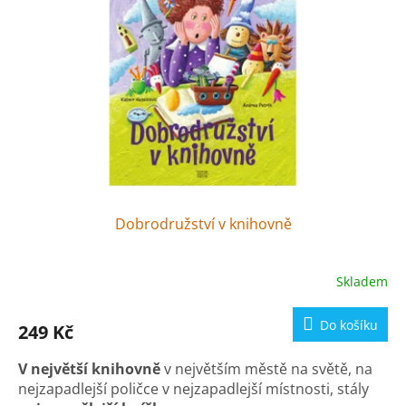
s
u
p
k
r
t
o
ů
d
u
k
t
ů
Dobrodružství v knihovně
Skladem
Do košíku
249 Kč
V
největší
knihovně
v největším městě na světě, na
nejzapadlejší poličce v nejzapadlejší místnosti, stály