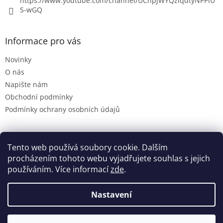
https://www.youtube.com/channel/UChpJWYQziqdtyNPPiU
S-wGQ
Informace pro vás
Novinky
O nás
Napište nám
Obchodní podmínky
Podmínky ochrany osobních údajů
Tento web používá soubory cookie. Dalším
Dynastie.cz
procházením tohoto webu vyjadřujete souhlas s jejich
používáním. Více informací
zde
.
Nastavení
Vytvořil Shoptet