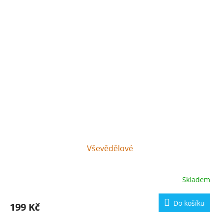
Poté, co k sobě navzájem přijedou na návštěvu, aby
okoukli, jak dobře si žije ten druhý, dospějí k názoru,
že stejně
každý má právě ten svůj život nejraději
a
že městská myš přece jen patří do rušného města a
polní myš má své místo na klidném venkově.
Vševědělové
Skladem
Do košíku
199 Kč