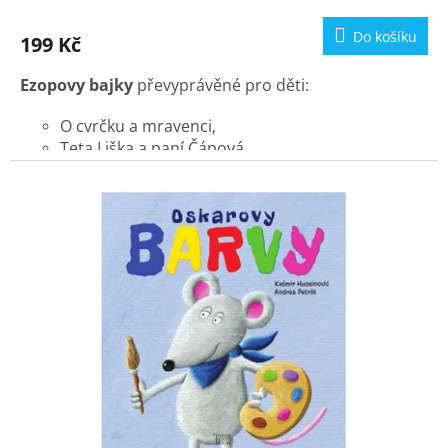
Do košíku
199 Kč
Ezopovy bajky
převyprávěné pro děti:
O cvrčku a mravenci,
Teta Liška a paní Čápová,
Havran a liška.
Veselé obrázky
a
vtipné texty
pootevřou malým
čtenářům dveře do světa literatury.