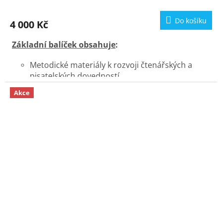
M
Do košíku
4 000 Kč
A
Základní balíček obsahuje
:
Metodické materiály k rozvoji čtenářských a
pisatelských dovedností.
10 x knihu
EDISON - Záhada ztraceného
Akce
myšího pokladu