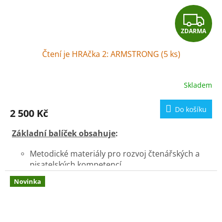
Z
ZDARMA
D
Čtení je HRAčka 2: ARMSTRONG (5 ks)
A
R
Skladem
M
Do košíku
2 500 Kč
A
Základní balíček obsahuje
:
Metodické materiály pro rozvoj čtenářských a
pisatelských kompetencí
5 x knihu
ARMSTRONG - Dobrodružná cesta
Novinka
myšáka na Měsíc