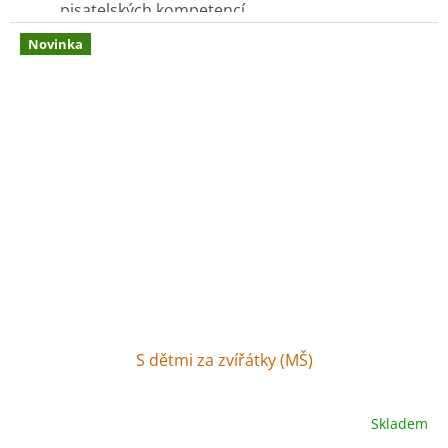
pisatelských kompetencí
5 x knihu
EDISON - Záhada ztraceného myšího
Novinka
pokladu
S dětmi za zvířátky (MŠ)
Skladem
Průměrné
hodnocení