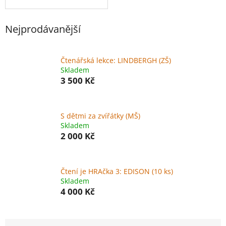
Nejprodávanější
Čtenářská lekce: LINDBERGH (ZŠ)
Skladem
3 500 Kč
S dětmi za zvířátky (MŠ)
Skladem
2 000 Kč
Čtení je HRAčka 3: EDISON (10 ks)
Skladem
4 000 Kč
Ř