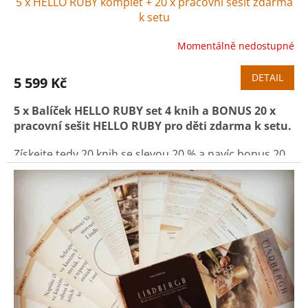
5 x HELLO RUBY komplet + 20 x pracovní sešit zdarma
k setu
Momentálně nedostupné
DETAIL
5 599 Kč
5 x Balíček HELLO RUBY set 4 knih a BONUS
20 x
pracovní sešit HELLO RUBY pro děti zdarma k setu.
Získejte tedy 20 knih se slevou 20 % a navíc bonus 20
pracovních sešitů ZDARMA
(celkem ušetříte 2.370,-
Kč).
5 x HELLO RUBY - Dobrodružné programování
5 x HELLO RUBY - Velká cesta do nitra počítače
5 x HELLO RUBY - Výprava do internetu
5 x HELLO RUBY - Robot jde do školy
20 x pracovní sešit pro děti