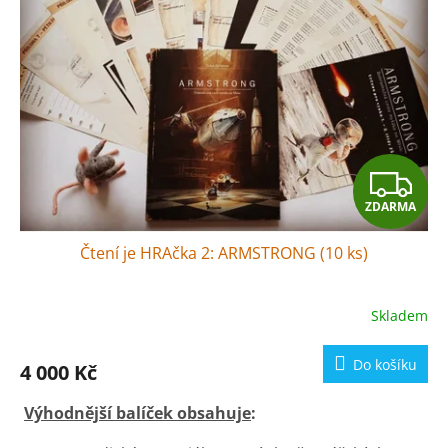
Z
ZDARMA
D
Čtení je HRAčka 2: ARMSTRONG (10 ks)
A
R
Skladem
M
Do košíku
4 000 Kč
A
Výhodnější balíček obsahuje
: