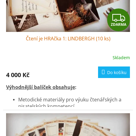
Z
ZDARMA
D
Čtení je HRAčka 1: LINDBERGH (10 ks)
A
R
Skladem
M
Do košíku
4 000 Kč
A
Výhodnější balíček obsahuje
:
Metodické materiály pro výuku čtenářských a
pisatelských kompetencí
10 x knihu
LINDBERGH - Dobrodružství létajícího
myšáka