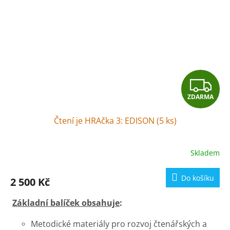
Z
ZDARMA
D
Čtení je HRAčka 3: EDISON (5 ks)
A
R
Skladem
M
Do košíku
2 500 Kč
A
Základní balíček obsahuje
:
Metodické materiály pro rozvoj čtenářských a