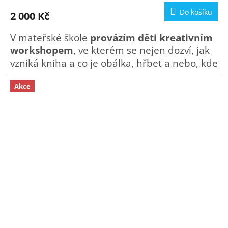
produktu
Do košíku
2 000 Kč
je
5,0
V mateřské škole
provázím děti kreativním
z
5
workshopem
, ve kterém se nejen dozví, jak
hvězdiček.
vzniká kniha a co je obálka, hřbet a nebo, kde
všude mohou knihu získat, ale ponoříme se
Akce
společně do poznání lesních zvířátek v 60
minutové tvořivé dílně.
Inspirací nám bude kniha Šišky a klásky -
Veršované bajky nejen pro děti.