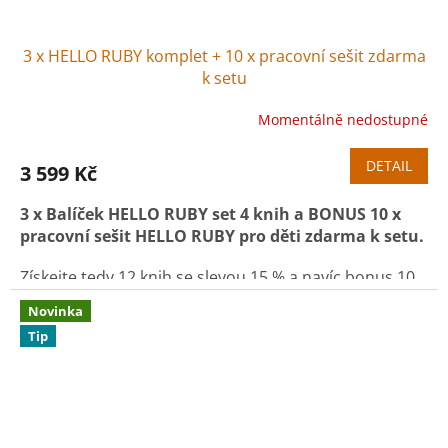
3 x HELLO RUBY komplet + 10 x pracovní sešit zdarma
k setu
Momentálně nedostupné
DETAIL
3 599 Kč
3 x Balíček HELLO RUBY set 4 knih a BONUS
10 x
pracovní sešit HELLO RUBY pro děti zdarma k setu.
Získejte tedy 12 knih se slevou 15 % a navíc bonus 10
pracovních sešitů ZDARMA
(celkem ušetříte 1.590,-
Novinka
Kč).
Tip
3 x HELLO RUBY - Dobrodružné programování
3 x HELLO RUBY - Velká cesta do nitra počítače
3 x HELLO RUBY - Výprava do internetu
3 x HELLO RUBY - Robot jde do školy