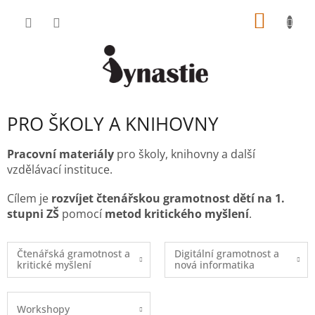
Přejít
NÁKUP
na
obsah
KOŠÍK
PRO ŠKOLY A KNIHOVNY
Pracovní materiály
pro školy, knihovny a další
vzdělávací instituce.
Cílem je
rozvíjet čtenářskou gramotnost dětí
na 1.
stupni ZŠ
pomocí
metod kritického myšlení
.
Čtenářská gramotnost a
Digitální gramotnost a
kritické myšlení
nová informatika
Workshopy