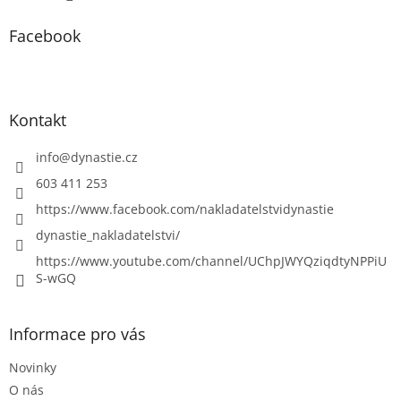
Facebook
Kontakt
info
@
dynastie.cz
603 411 253
https://www.facebook.com/nakladatelstvidynastie
dynastie_nakladatelstvi/
https://www.youtube.com/channel/UChpJWYQziqdtyNPPiU
S-wGQ
Informace pro vás
Novinky
O nás