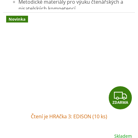
Metodické materiály pro výuku čtenářských a
pisatelských kompetencí
10 x knihu
ARMSTRONG - Dobrodružná cesta
Novinka
myšáka na Měsíc
Z
ZDARMA
D
Čtení je HRAčka 3: EDISON (10 ks)
A
R
Skladem