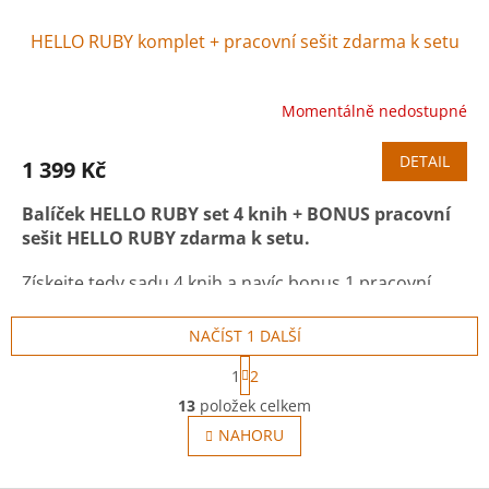
HELLO RUBY komplet + pracovní sešit zdarma k setu
Momentálně nedostupné
DETAIL
1 399 Kč
Balíček HELLO RUBY set 4 knih + BONUS pracovní
sešit HELLO RUBY zdarma k setu.
Získejte tedy sadu 4 knih a navíc bonus 1 pracovní
sešit plný aktivit, luštění a tvoření navíc
ZDARMA
(celkem ušetříte 99,- Kč).
NAČÍST 1 DALŠÍ
S
1x HELLO RUBY - Dobrodružné programování
1
2
t
O
1x HELLO RUBY - Velká cesta do nitra počítače
r
13
položek celkem
v
á
1x HELLO RUBY - Výprava do internetu
l
NAHORU
n
1x HELLO RUBY - Robot jde do školy
á
k
1x pracovní sešit
o
d