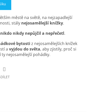
šíku
ětším městě na světě, na nejzapadlejší
nosti, stály
nejosamělejší knížky
.
y
nikdo nikdy nepůjčil a nepřečetl
.
ádkové bytosti
z nejosamělejších knížek
stí a
vyjdou do světa
, aby zjistily, proč si
í ty nejosamělejší pohádky.
SDÍLET