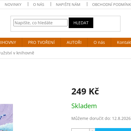
NOVINKY
O NÁS
NAPIŠTE NÁM
OBCHODNÍ PODMÍNK
HLEDAT
NIHOVNY
PRO TVOŘENÍ
AUTOŘI
O nás
Kontak
užství v knihovně
249 Kč
Měrná
Skladem
cena:
Můžeme doručit do:
12.8.2026