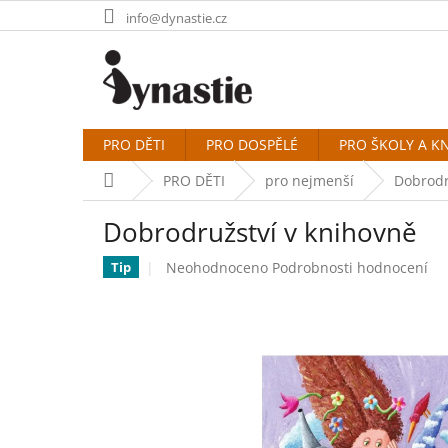
Přejít
info@dynastie.cz
na
obsah
PRO DĚTI
PRO DOSPĚLÉ
PRO ŠKOLY A K
Domů
PRO DĚTI
pro nejmenší
Dobrodr
Dobrodružství v knihovně
Průměrné
Neohodnoceno
Podrobnosti hodnocení
Tip
hodnocení
produktu
je
0,0
z
5
hvězdiček.