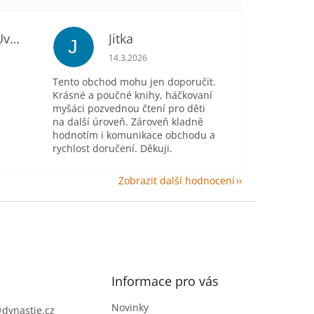
Mgr. Gabriela Uvírová
Jitka
J
je 5 z 5 hvězdiček.
Hodnocení obchodu je 5 z 5 hvězdiček.
14.3.2026
Tento obchod mohu jen doporučit.
Krásné a poučné knihy, háčkovaní
myšáci pozvednou čtení pro děti
na další úroveň. Zároveň kladně
hodnotím i komunikace obchodu a
rychlost doručení. Děkuji.
Zobrazit další hodnocení
Informace pro vás
Novinky
@
dynastie.cz