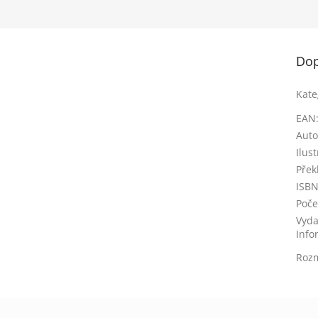
Dop
Kate
EAN
Auto
Ilus
Přek
ISB
Poče
Vyda
Info
Roz