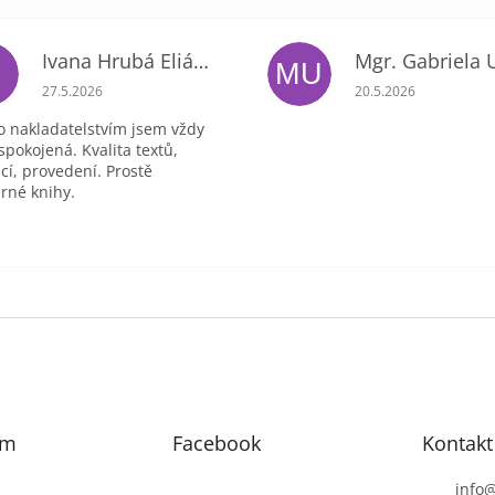
Ivana Hrubá Eliášová
E
MU
ek.
Hodnocení obchodu je 5 z 5 hvězdiček.
Hodnocení obchodu 
27.5.2026
20.5.2026
o nakladatelstvím jsem vždy
spokojená. Kvalita textů,
ací, provedení. Prostě
rné knihy.
am
Facebook
Kontakt
info