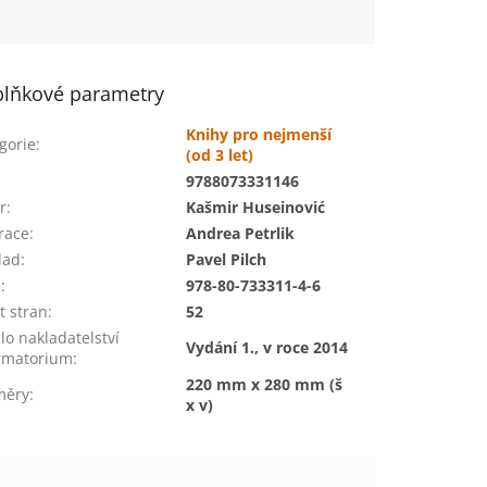
lňkové parametry
Knihy pro nejmenší
gorie
:
(od 3 let)
:
9788073331146
r
:
Kašmir Huseinović
trace
:
Andrea Petrlik
lad
:
Pavel Pilch
N
:
978-80-733311-4-6
t stran
:
52
lo nakladatelství
Vydání 1., v roce 2014
rmatorium
:
220 mm x 280 mm (š
měry
:
x v)