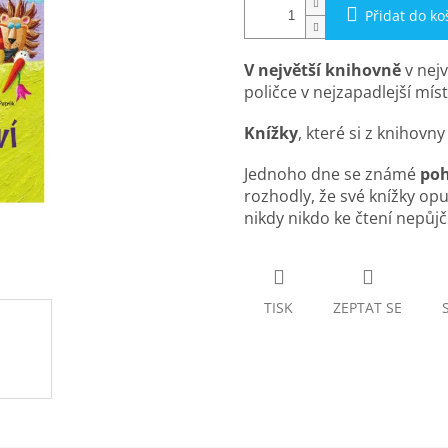
Přidat do ko
V
největší
knihovně
v nejv
poličce v nejzapadlejší míst
Knížky
, které si z knihovn
Jednoho dne se známé
poh
rozhodly, že své knížky opu
nikdy nikdo ke čtení nepůjč
TISK
ZEPTAT SE