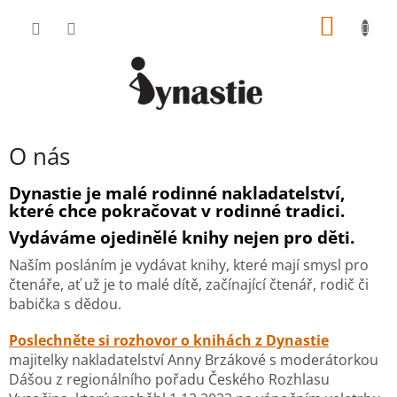
Přejít
NÁKUP
na
obsah
KOŠÍK
O nás
Dynastie je malé rodinné nakladatelství,
které chce pokračovat v rodinné tradici.
Vydáváme ojedinělé knihy nejen pro děti.
Naším posláním je vydávat knihy, které mají smysl pro
čtenáře, ať už je to malé dítě, začínající čtenář, rodič či
babička s dědou.
Poslechněte
si rozhovor o knihách z Dynastie
majitelky nakladatelství Anny Brzákové s moderátorkou
Dášou z regionálního pořadu Českého Rozhlasu