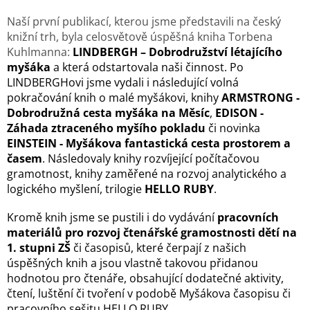
Naší první publikací, kterou jsme představili na český
knižní trh, byla celosvětově úspěšná kniha Torbena
Kuhlmanna:
LINDBERGH – Dobrodružství létajícího
myšáka
a která odstartovala naši činnost. Po
LINDBERGHovi jsme vydali i následující volná
pokračování knih o malé myšákovi, knihy
ARMSTRONG -
Dobrodružná cesta myšáka na Měsíc
,
EDISON -
Záhada ztraceného myšího pokladu
či novinka
EINSTEIN - Myšákova fantastická cesta prostorem a
časem
. Následovaly knihy rozvíjející počítačovou
gramotnost, knihy zaměřené na rozvoj analytického a
logického myšlení, trilogie
HELLO RUBY
.
Kromě knih jsme se pustili i do vydávání
pracovních
materiálů pro rozvoj čtenářské gramostnosti dětí na
1. stupni ZŠ
či časopisů, které čerpají z našich
úspěšných knih a jsou vlastně takovou přidanou
hodnotou pro čtenáře, obsahující dodatečné aktivity,
čtení, luštění či tvoření v podobě Myšákova časopisu či
pracovního sešitu HELLO RUBY.