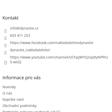
Kontakt
info
@
dynastie.cz
603 411 253
https://www.facebook.com/nakladatelstvidynastie
dynastie_nakladatelstvi/
https://www.youtube.com/channel/UChpJWYQziqdtyNPPiU
S-wGQ
Informace pro vás
Novinky
O nás
Napište nám
Obchodní podmínky
Podmínky ochrany osobních údajů