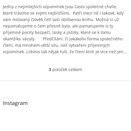
Jedny z nejmilejších vzpomínek jsou často společné chvíle,
které trávíme se svými nejbližšími. Patří mezi ně i takové, kdy
vám milovaný člověk četl vaši oblíbenou knihu. Možná si už
nepamatujeme o čem přesně byla, ale pamatujeme si ty
příjemné pocity bezpečí, lásky a jistoty, které se k tomu
okamžiku vázaly. Předčítání, či jakákoliv forma společného
čtení, má mnohem větší sílu, než vytváření příjemných
vzpomínek. Lidstvo tak nějak tuší, že čtení knih je více než jen...
3
položek celkem
O
v
l
Z
á
á
d
p
a
a
Instagram
c
t
í
í
p
r
v