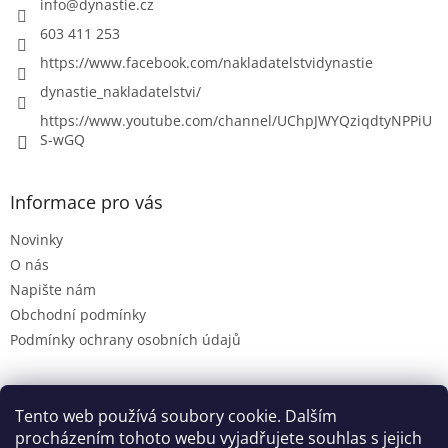
info
@
dynastie.cz
603 411 253
https://www.facebook.com/nakladatelstvidynastie
dynastie_nakladatelstvi/
https://www.youtube.com/channel/UChpJWYQziqdtyNPPiU
S-wGQ
Informace pro vás
Novinky
O nás
Napište nám
Obchodní podmínky
Podmínky ochrany osobních údajů
Tento web používá soubory cookie. Dalším
Dynastie.cz
procházením tohoto webu vyjadřujete souhlas s jejich