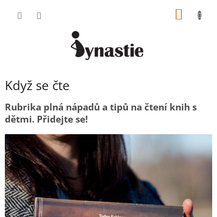
Přejít
NÁKUP
na
obsah
KOŠÍK
Když se čte
Rubrika plná nápadů a tipů na čtení knih s
dětmi. Přidejte se!
V
ý
p
i
s
č
l
á