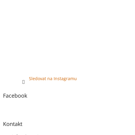
k
y
v
ý
p
i
s
u
Sledovat na Instagramu
Facebook
Kontakt