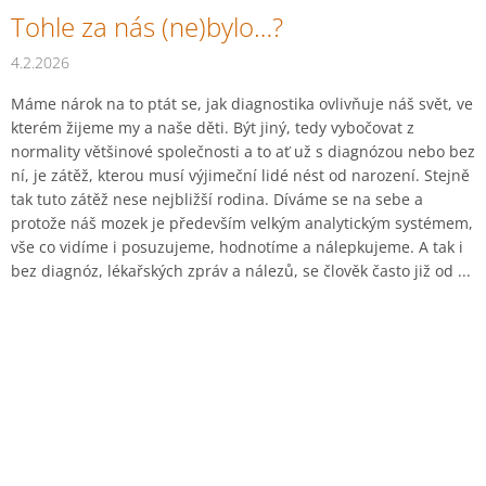
Tohle za nás (ne)bylo…?
4.2.2026
Máme nárok na to ptát se, jak diagnostika ovlivňuje náš svět, ve
kterém žijeme my a naše děti. Být jiný, tedy vybočovat z
normality většinové společnosti a to ať už s diagnózou nebo bez
ní, je zátěž, kterou musí výjimeční lidé nést od narození. Stejně
tak tuto zátěž nese nejbližší rodina. Díváme se na sebe a
protože náš mozek je především velkým analytickým systémem,
vše co vidíme i posuzujeme, hodnotíme a nálepkujeme. A tak i
bez diagnóz, lékařských zpráv a nálezů, se člověk často již od ...