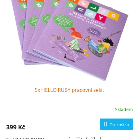
Pracovní sešit plný luštění, tvoření a doprovodných
aktivit pro práci s dětmi ve třídě na 1. stupni ZŠ.
5x HELLO RUBY pracovní sešit
Skladem
Do košíku
399 Kč