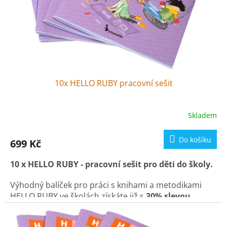
d
u
k
t
ů
10x HELLO RUBY pracovní sešit
Skladem
Do košíku
699 Kč
10 x HELLO RUBY - pracovní sešit pro děti do školy.
Výhodný balíček pro práci s knihami a metodikami
HELLO RUBY ve školách
získáte již s
30% slevou
(ušetříte celkem 291,- Kč)