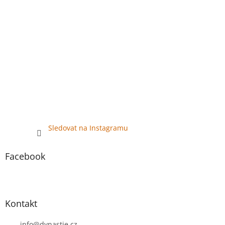
y
v
ý
p
i
s
u
Sledovat na Instagramu
Facebook
Kontakt
info
@
dynastie.cz