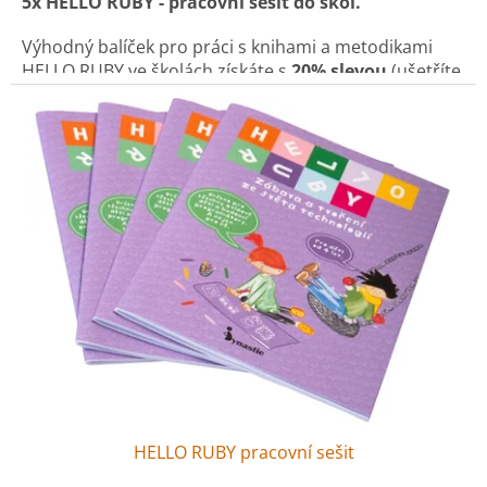
5x HELLO RUBY - pracovní sešit do škol.
Výhodný balíček pro práci s knihami a metodikami
HELLO RUBY ve školách získáte s
20% slevou
(ušetříte
celkem 96,- Kč)
Pracovní sešit plný luštění, tvoření a doprovodných
aktivit pro práci s dětmi ve třídě na 1. stupni ZŠ.
HELLO RUBY pracovní sešit