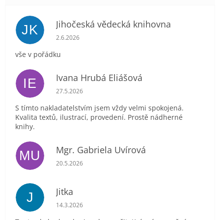
Jihočeská vědecká knihovna
JK
Hodnocení obchodu je 5 z 5 hvězdiček.
2.6.2026
vše v pořádku
Ivana Hrubá Eliášová
IE
Hodnocení obchodu je 5 z 5 hvězdiček.
27.5.2026
S tímto nakladatelstvím jsem vždy velmi spokojená.
Kvalita textů, ilustrací, provedení. Prostě nádherné
knihy.
Mgr. Gabriela Uvírová
MU
Hodnocení obchodu je 5 z 5 hvězdiček.
20.5.2026
Jitka
J
Hodnocení obchodu je 5 z 5 hvězdiček.
14.3.2026