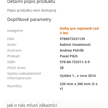
Detailní popis produktu
Popis produktu není dostupný
Doplňkové parametry
Knihy pro nejmenší (od
Kategorie
:
3 let)
EAN
:
9788073331139
Autor
:
Kašmir Huseinović
Ilustrace
:
Andrea Petrlik
Překlad
:
Pavel Pilch
ISBN
:
978-80-733311-3-9
Počet stran
:
28
Vydalo nakladatelství
Vydání 1., v roce 2014
Informatorium
:
220 mm x 280 mm (š x
Rozměry
:
v)