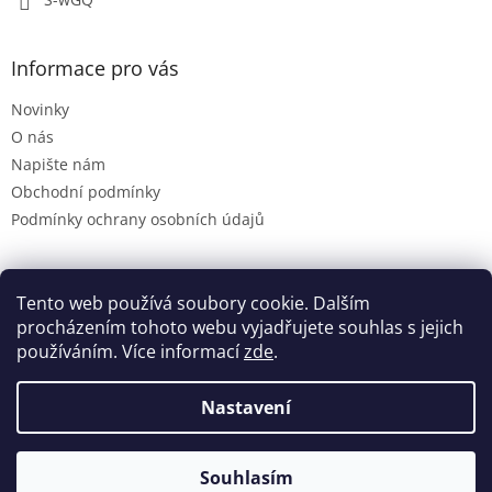
Informace pro vás
Novinky
O nás
Napište nám
Obchodní podmínky
Podmínky ochrany osobních údajů
Tento web používá soubory cookie. Dalším
Dynastie.cz
procházením tohoto webu vyjadřujete souhlas s jejich
používáním. Více informací
zde
.
Nastavení
Vytvořil Shoptet
Souhlasím
Copyright 2026
Dynastie
. Všechna práva vyhrazena.