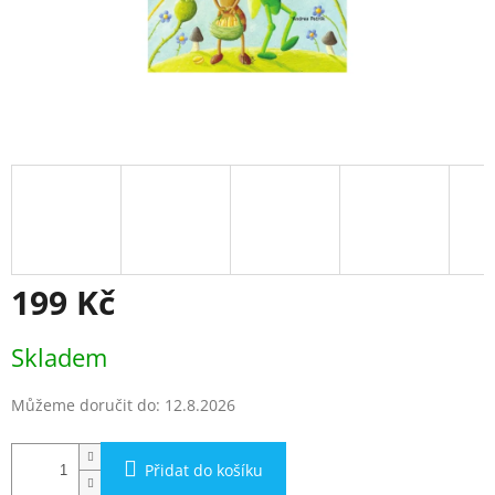
199 Kč
Měrná
Skladem
cena:
Můžeme doručit do:
12.8.2026
Přidat do košíku