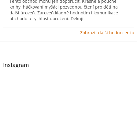
Tento obchod mohu jen doporučit. Krásné a poučné
knihy, háčkovaní myšáci pozvednou čtení pro děti na
další úroveň. Zároveň kladně hodnotím i komunikace
obchodu a rychlost doručení. Děkuji.
Zobrazit další hodnocení
Z
á
p
a
Instagram
t
í