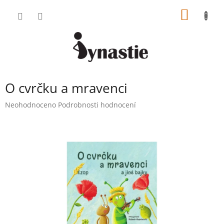
Přejít
NÁKUP
na
obsah
KOŠÍK
O cvrčku a mravenci
Průměrné
Neohodnoceno
Podrobnosti hodnocení
hodnocení
produktu
je
0,0
z
5
hvězdiček.