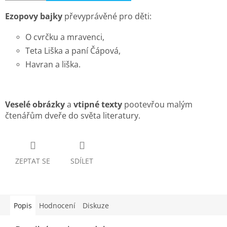
Ezopovy bajky
převyprávěné pro děti:
O cvrčku a mravenci,
Teta Liška a paní Čápová,
Havran a liška.
Veselé obrázky
a
vtipné texty
pootevřou malým
čtenářům dveře do světa literatury.
ZEPTAT SE
SDÍLET
Popis
Hodnocení
Diskuze