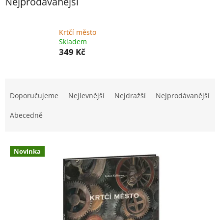
Nejprodávanější
Krtčí město
Skladem
349 Kč
Ř
a
Doporučujeme
Nejlevnější
Nejdražší
Nejprodávanější
z
e
Abecedně
n
í
V
p
Novinka
ý
r
p
o
i
d
s
u
p
k
r
t