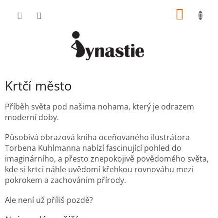
Přejít
NÁKUP
na
obsah
KOŠÍK
Krtčí město
Příběh světa pod našima nohama, který je odrazem
moderní doby.
Působivá obrazová kniha oceňovaného ilustrátora
Torbena Kuhlmanna nabízí fascinující pohled do
imaginárního, a přesto znepokojivě povědomého světa,
kde si krtci náhle uvědomí křehkou rovnováhu mezi
pokrokem a zachováním přírody.
Ale není už příliš pozdě?