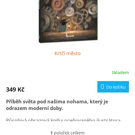
o
ů
d
u
k
t
ů
Krtčí město
Skladem
Průměrné
hodnocení
produktu
Do košíku
349 Kč
je
5,0
Příběh světa pod našima nohama, který je
z
5
odrazem moderní doby.
hvězdiček.
Působivá obrazová kniha oceňovaného ilustrátora
Torbena Kuhlmanna nabízí
fascinující pohled do
1
položek celkem
imaginárního, a přesto znepokojivě povědomého