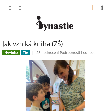
Přejít
NÁKUP
na
obsah
KOŠÍK
Jak vzniká kniha (ZŠ)
Průměrné
28 hodnocení
Podrobnosti hodnocení
Novinka
Tip
hodnocení
produktu
je
5,0
z
5
hvězdiček.