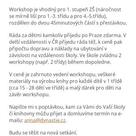
Workshop je vhodný pro 1. stupeň ZŠ (náročnost
se mírně liší pro 1.-3. třídu a pro 4.-5.třídu),
rozdělen do dvou 45minutových částí s přestávkou.
Ráda za dětmi kamkoliv přijedu po Praze zdarma. V
delší vzdálenosti v ČR přijedu ráda též, k ceně pak
připočtu dopravu a náklady na ubytování v
závislosti na vzdálenosti školy. Ve škole zvládnu 2
workshopy (např. 2 třídy) během dopoledne.
V ceně je zahrnuto vedení workshopu, veškeré
materiály na výrobu knihy pro každé dítě v 1 třídě
(cca 15 - 28 dětí ve třídě) a malý dárek pro děti na
závěr workshopu.
Napište mi s poptávkou, kam za Vámi do Vaší školy
či knihovny můžu přijet a domluvíme termín na e-
mailu:
anna@dynastie.cz
.
Budu se těšit na nová setkání.