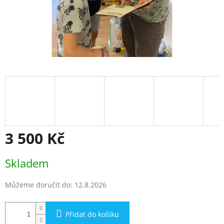
3 500 Kč
Měrná
Skladem
cena:
Můžeme doručit do:
12.8.2026
Přidat do košíku