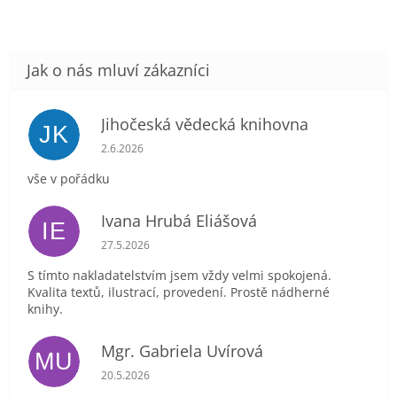
Jihočeská vědecká knihovna
JK
Hodnocení obchodu je 5 z 5 hvězdiček.
2.6.2026
vše v pořádku
Ivana Hrubá Eliášová
IE
Hodnocení obchodu je 5 z 5 hvězdiček.
27.5.2026
S tímto nakladatelstvím jsem vždy velmi spokojená.
Kvalita textů, ilustrací, provedení. Prostě nádherné
knihy.
Mgr. Gabriela Uvírová
MU
Hodnocení obchodu je 5 z 5 hvězdiček.
20.5.2026