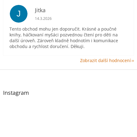
Jitka
J
Hodnocení obchodu je 5 z 5 hvězdiček.
14.3.2026
Tento obchod mohu jen doporučit. Krásné a poučné
knihy, háčkovaní myšáci pozvednou čtení pro děti na
další úroveň. Zároveň kladně hodnotím i komunikace
obchodu a rychlost doručení. Děkuji.
Zobrazit další hodnocení
Z
á
p
a
Instagram
t
í