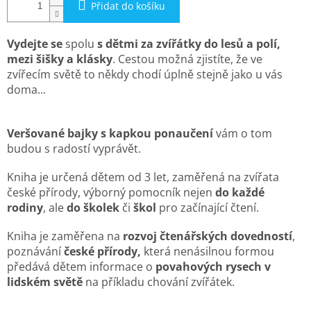
Přidat do košíku
Vydejte
se
spolu
s dětmi za zvířátky do lesů a polí,
mezi šišky a klásky
. Cestou možná zjistíte, že ve
zvířecím světě to někdy chodí úplně stejně jako u vás
doma...
Veršované bajky s kapkou ponaučení
vám o tom
budou s radostí vyprávět.
Kniha je určená dětem od 3 let, zaměřená na zvířata
české přírody, výborný pomocník nejen
do každé
rodiny
, ale
do školek
či
škol
pro začínající čtení.
Kniha je zaměřena na
rozvoj čtenářských dovedností
,
poznávání
české přírody,
která nenásilnou formou
předává dětem informace o
povahových rysech v
lidském světě
na příkladu chování zvířátek.