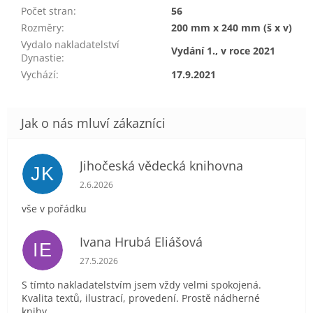
Počet stran
:
56
Rozměry
:
200 mm x 240 mm (š x v)
Vydalo nakladatelství
Vydání 1., v roce 2021
Dynastie
:
Vychází
:
17.9.2021
Jihočeská vědecká knihovna
JK
Hodnocení obchodu je 5 z 5 hvězdiček.
2.6.2026
vše v pořádku
Ivana Hrubá Eliášová
IE
Hodnocení obchodu je 5 z 5 hvězdiček.
27.5.2026
S tímto nakladatelstvím jsem vždy velmi spokojená.
Kvalita textů, ilustrací, provedení. Prostě nádherné
knihy.