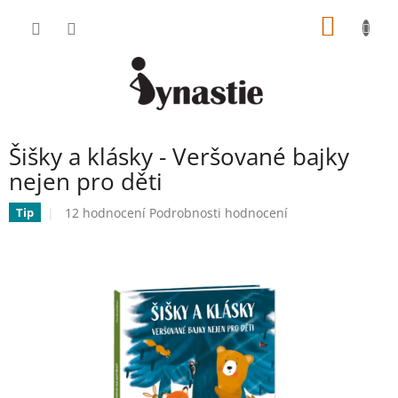
Přejít
NÁKUP
na
obsah
KOŠÍK
Šišky a klásky - Veršované bajky
nejen pro děti
Průměrné
12 hodnocení
Podrobnosti hodnocení
Tip
hodnocení
produktu
je
5,0
z
5
hvězdiček.