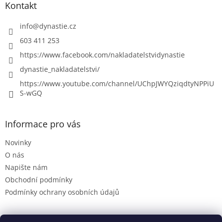
Kontakt
info
@
dynastie.cz
603 411 253
https://www.facebook.com/nakladatelstvidynastie
dynastie_nakladatelstvi/
https://www.youtube.com/channel/UChpJWYQziqdtyNPPiU
S-wGQ
Informace pro vás
Novinky
O nás
Napište nám
Obchodní podmínky
Podmínky ochrany osobních údajů