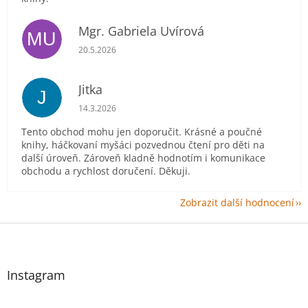
Mgr. Gabriela Uvírová
MU
Hodnocení obchodu je 5 z 5 hvězdiček.
20.5.2026
Jitka
J
Hodnocení obchodu je 5 z 5 hvězdiček.
14.3.2026
Tento obchod mohu jen doporučit. Krásné a poučné
knihy, háčkovaní myšáci pozvednou čtení pro děti na
další úroveň. Zároveň kladně hodnotím i komunikace
obchodu a rychlost doručení. Děkuji.
Zobrazit další hodnocení
Z
á
p
a
Instagram
t
í