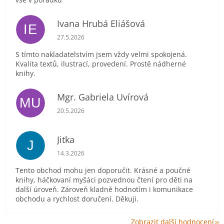
Ivana Hrubá Eliášová
IE
Hodnocení obchodu je 5 z 5 hvězdiček.
27.5.2026
S tímto nakladatelstvím jsem vždy velmi spokojená.
Kvalita textů, ilustrací, provedení. Prostě nádherné
knihy.
Mgr. Gabriela Uvírová
MU
Hodnocení obchodu je 5 z 5 hvězdiček.
20.5.2026
Jitka
J
Hodnocení obchodu je 5 z 5 hvězdiček.
14.3.2026
Tento obchod mohu jen doporučit. Krásné a poučné
knihy, háčkovaní myšáci pozvednou čtení pro děti na
další úroveň. Zároveň kladně hodnotím i komunikace
obchodu a rychlost doručení. Děkuji.
Zobrazit další hodnocení