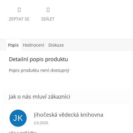
ZEPTAT SE
SDÍLET
Popis
Hodnocení
Diskuze
Detailní popis produktu
Popis produktu není dostupný
Jihočeská vědecká knihovna
JK
Hodnocení obchodu je 5 z 5 hvězdiček.
2.6.2026
vše v pořádku