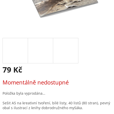
79 Kč
Měrná
Momentálně nedostupné
cena:
Položka byla vyprodána…
Sešit A5 na kreativní tvoření, bílé listy, 40 listů (80 stran), pevný
obal s ilustrací z knihy dobrodružného myšáka.