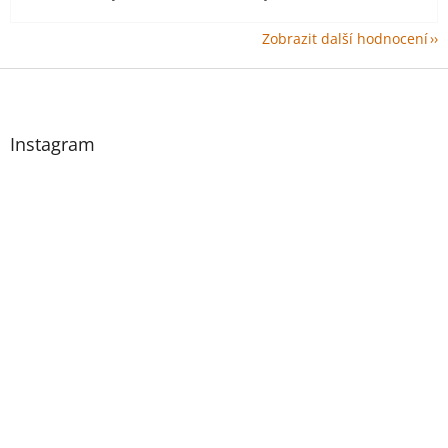
Zobrazit další hodnocení
Z
á
p
a
Instagram
t
í