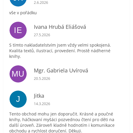
Hodnocení obchodu je 5 z 5 hvězdiček.
2.6.2026
vše v pořádku
Ivana Hrubá Eliášová
IE
Hodnocení obchodu je 5 z 5 hvězdiček.
27.5.2026
S tímto nakladatelstvím jsem vždy velmi spokojená.
Kvalita textů, ilustrací, provedení. Prostě nádherné
knihy.
Mgr. Gabriela Uvírová
MU
Hodnocení obchodu je 5 z 5 hvězdiček.
20.5.2026
Jitka
J
Hodnocení obchodu je 5 z 5 hvězdiček.
14.3.2026
Tento obchod mohu jen doporučit. Krásné a poučné
knihy, háčkovaní myšáci pozvednou čtení pro děti na
další úroveň. Zároveň kladně hodnotím i komunikace
obchodu a rychlost doručení. Děkuji.