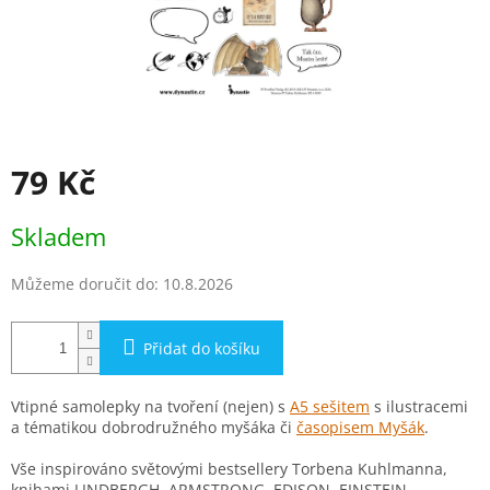
79 Kč
Měrná
Skladem
cena:
Můžeme doručit do:
10.8.2026
Přidat do košíku
Vtipné samolepky na tvoření (nejen) s
A5 sešitem
s ilustracemi
a tématikou dobrodružného myšáka či
časopisem Myšák
.
Vše inspirováno světovými bestsellery Torbena Kuhlmanna,
knihami LINDBERGH, ARMSTRONG, EDISON, EINSTEIN,