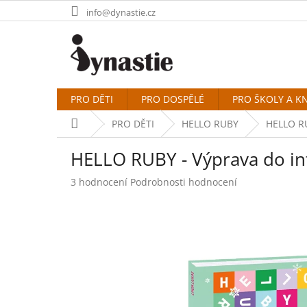
Přejít
info@dynastie.cz
na
obsah
PRO DĚTI
PRO DOSPĚLÉ
PRO ŠKOLY A K
Domů
PRO DĚTI
HELLO RUBY
HELLO RU
HELLO RUBY - Výprava do in
Průměrné
3 hodnocení
Podrobnosti hodnocení
hodnocení
produktu
je
5,0
z
5
hvězdiček.