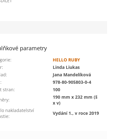
SDÍLET
lňkové parametry
gorie
:
HELLO RUBY
r
:
Linda Liukas
lad
:
Jana Mandelíková
N
:
978-80-905803-0-4
t stran
:
100
190 mm x 232 mm (š
měry
:
x v)
lo nakladatelství
Vydání 1., v roce 2019
stie
: