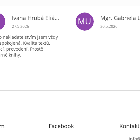
Ivana Hrubá Eliášová
E
MU
ek.
Hodnocení obchodu je 5 z 5 hvězdiček.
Hodnocení obchodu 
27.5.2026
20.5.2026
o nakladatelstvím jsem vždy
spokojená. Kvalita textů,
ací, provedení. Prostě
rné knihy.
am
Facebook
Kontakt
info