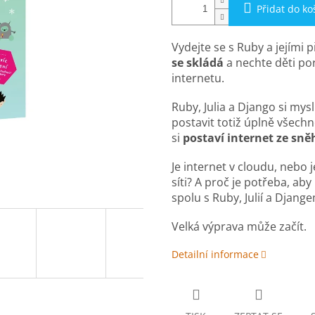
Přidat do ko
Vydejte se s Ruby a jejími p
se skládá
a nechte děti p
internetu.
Ruby, Julia a Django si mysl
postavit totiž úplně všechn
si
postaví internet ze sně
Je internet v cloudu, nebo 
síti? A proč je potřeba, aby
spolu s Ruby, Julií a Djang
Velká výprava může začít.
Detailní informace