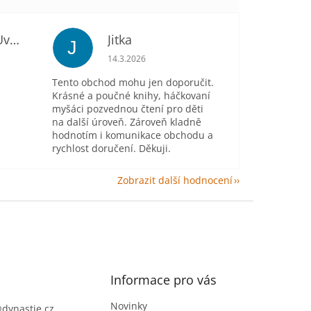
Mgr. Gabriela Uvírová
Jitka
J
je 5 z 5 hvězdiček.
Hodnocení obchodu je 5 z 5 hvězdiček.
14.3.2026
Tento obchod mohu jen doporučit.
Krásné a poučné knihy, háčkovaní
myšáci pozvednou čtení pro děti
na další úroveň. Zároveň kladně
hodnotím i komunikace obchodu a
rychlost doručení. Děkuji.
Zobrazit další hodnocení
Informace pro vás
Novinky
@
dynastie.cz