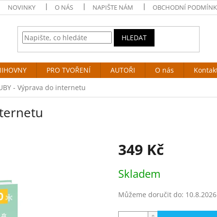
NOVINKY
O NÁS
NAPIŠTE NÁM
OBCHODNÍ PODMÍNK
HLEDAT
NIHOVNY
PRO TVOŘENÍ
AUTOŘI
O nás
Kontak
BY - Výprava do internetu
ternetu
349 Kč
Měrná
Skladem
cena:
Můžeme doručit do:
10.8.2026