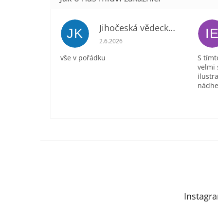
Jihočeská vědecká knihovna
JK
I
Hodnocení obchodu je 5 z 5 hvězdič
2.6.2026
vše v pořádku
S tímt
velmi 
ilustr
nádhe
Z
á
p
a
t
Instagr
í