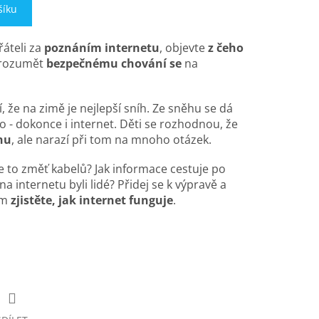
šíku
řáteli za
poznáním internetu
, objevte
z čeho
orozumět
bezpečnému
chování
se
na
í, že na zimě je nejlepší sníh. Ze sněhu se dá
o - dokonce i internet.
Děti se rozhodnou, že
hu
, ale narazí při tom na mnoho otázek.
je to změť kabelů? Jak informace cestuje po
 na internetu byli lidé? Přidej se k výpravě a
em
zjistěte, jak internet funguje
.