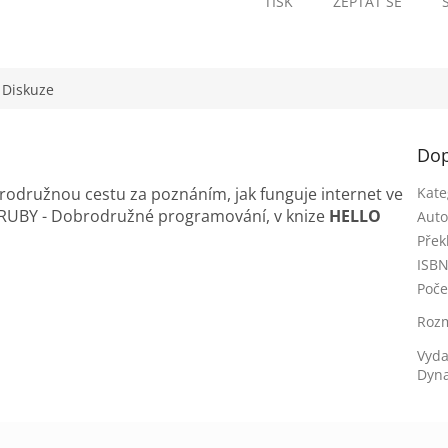
TISK
ZEPTAT SE
Diskuze
Dop
brodružnou cestu za poznáním, jak funguje internet ve
Kate
RUBY - Dobrodružné programování, v knize
HELLO
Auto
Přek
ISB
Poče
Roz
Vyda
Dyna