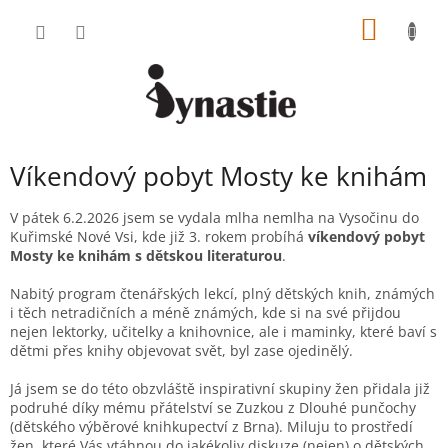
Přejít
NÁKUP
na
obsah
KOŠÍK
Víkendový pobyt Mosty ke knihám
V pátek 6.2.2026 jsem se vydala mlha nemlha na Vysočinu do
Kuřimské Nové Vsi, kde již 3. rokem probíhá
víkendový pobyt
Mosty ke knihám s dětskou literaturou
.
Nabitý program čtenářských lekcí, plný dětských knih, známých
i těch netradičních a méně známých, kde si na své přijdou
nejen lektorky, učitelky a knihovnice, ale i maminky, které baví s
dětmi přes knihy objevovat svět, byl zase ojedinělý.
Já jsem se do této obzvláště inspirativní skupiny žen přidala již
podruhé díky mému přátelství se Zuzkou z Dlouhé punčochy
(dětského výběrové knihkupectví z Brna). Miluju to prostředí
žen, které Vás vtáhnou do jakékoliv diskuze (nejen) o dětských