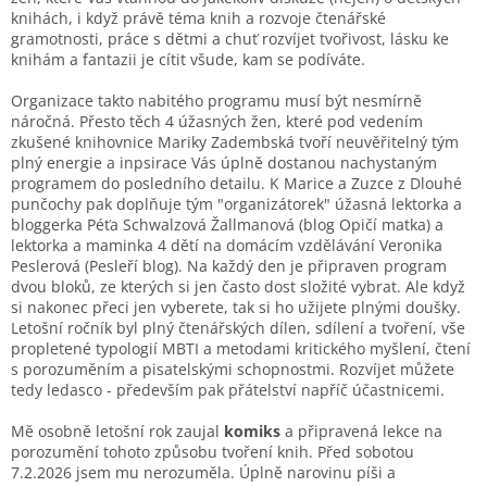
knihách, i když právě téma knih a rozvoje čtenářské
gramotnosti, práce s dětmi a chuť rozvíjet tvořivost, lásku ke
knihám a fantazii je cítit všude, kam se podíváte.
Organizace takto nabitého programu musí být nesmírně
náročná. Přesto těch 4 úžasných žen, které pod vedením
zkušené knihovnice Mariky Zadembská tvoří neuvěřitelný tým
plný energie a inpsirace Vás úplně dostanou nachystaným
programem do posledního detailu. K Marice a Zuzce z Dlouhé
punčochy pak doplňuje tým "organizátorek" úžasná lektorka a
bloggerka Péťa Schwalzová Žallmanová (blog Opičí matka) a
lektorka a maminka 4 dětí na domácím vzdělávání Veronika
Peslerová (Pesleří blog). Na každý den je připraven program
dvou bloků, ze kterých si jen často dost složité vybrat. Ale když
si nakonec přeci jen vyberete, tak si ho užijete plnými doušky.
Letošní ročník byl plný čtenářských dílen, sdílení a tvoření, vše
propletené typologií MBTI a metodami kritického myšlení, čtení
s porozuměním a pisatelskými schopnostmi. Rozvíjet můžete
tedy ledasco - především pak přátelství napříč účastnicemi.
Mě osobně letošní rok zaujal
komiks
a připravená lekce na
porozumění tohoto způsobu tvoření knih. Před sobotou
7.2.2026 jsem mu nerozuměla. Úplně narovinu píši a