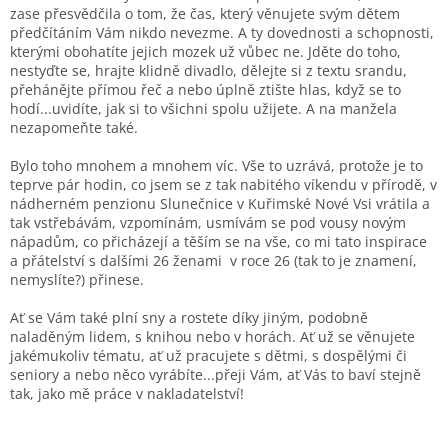
zase přesvědčila o tom, že čas, který věnujete svým dětem
předčítáním Vám nikdo nevezme. A ty dovednosti a schopnosti,
kterými obohatíte jejich mozek už vůbec ne. Jděte do toho,
nestyďte se, hrajte klidně divadlo, dělejte si z textu srandu,
přehánějte přímou řeč a nebo úplně ztište hlas, když se to
hodí...uvidíte, jak si to všichni spolu užijete. A na manžela
nezapomeňte také.
Bylo toho mnohem a mnohem víc. Vše to uzrává, protože je to
teprve pár hodin, co jsem se z tak nabitého víkendu v přírodě, v
nádherném penzionu Slunečnice v Kuřimské Nové Vsi vrátila a
tak vstřebávám, vzpomínám, usmívám se pod vousy novým
nápadům, co přicházejí a těším se na vše, co mi tato inspirace
a přátelství s dalšími 26 ženami v roce 26 (tak to je znamení,
nemyslíte?) přinese.
Ať se Vám také plní sny a rostete díky jiným, podobně
naladěným lidem, s knihou nebo v horách. Ať už se věnujete
jakémukoliv tématu, ať už pracujete s dětmi, s dospělými či
seniory a nebo něco vyrábíte...přeji Vám, ať Vás to baví stejně
tak, jako mě práce v nakladatelství!