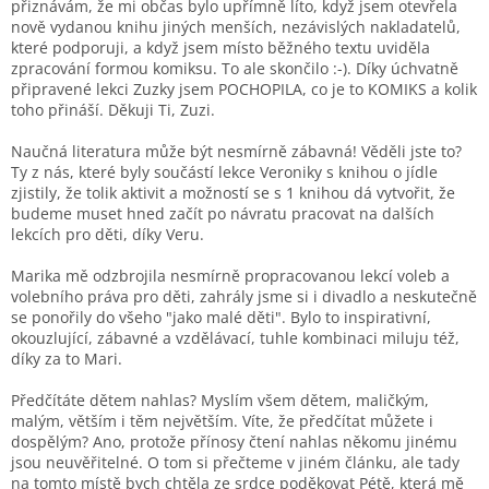
přiznávám, že mi občas bylo upřímně líto, když jsem otevřela
nově vydanou knihu jiných menších, nezávislých nakladatelů,
které podporuji, a když jsem místo běžného textu uviděla
zpracování formou komiksu. To ale skončilo :-). Díky úchvatně
připravené lekci Zuzky jsem POCHOPILA, co je to KOMIKS a kolik
toho přináší. Děkuji Ti, Zuzi.
Naučná literatura může být nesmírně zábavná! Věděli jste to?
Ty z nás, které byly součástí lekce Veroniky s knihou o jídle
zjistily, že tolik aktivit a možností se s 1 knihou dá vytvořit, že
budeme muset hned začít po návratu pracovat na dalších
lekcích pro děti, díky Veru.
Marika mě odzbrojila nesmírně propracovanou lekcí voleb a
volebního práva pro děti, zahrály jsme si i divadlo a neskutečně
se ponořily do všeho "jako malé děti". Bylo to inspirativní,
okouzlující, zábavné a vzdělávací, tuhle kombinaci miluju též,
díky za to Mari.
Předčítáte dětem nahlas? Myslím všem dětem, maličkým,
malým, větším i těm největším. Víte, že předčítat můžete i
dospělým? Ano, protože přínosy čtení nahlas někomu jinému
jsou neuvěřitelné. O tom si přečteme v jiném článku, ale tady
na tomto místě bych chtěla ze srdce poděkovat Pétě, která mě